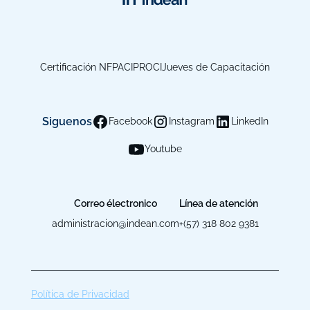
Certificación NFPA
CIPROCI
Jueves de Capacitación
Siguenos
Facebook
Instagram
LinkedIn
Youtube
Correo électronico
Línea de atención
administracion@indean.com
+(57) 318 802 9381
Política de Privacidad