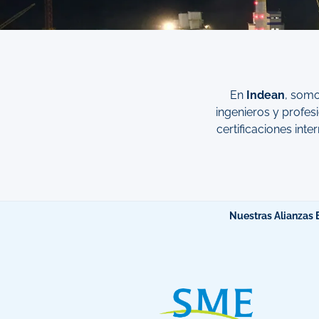
En
Indean
, somo
ingenieros y profes
certificaciones int
Nuestras Alianzas E