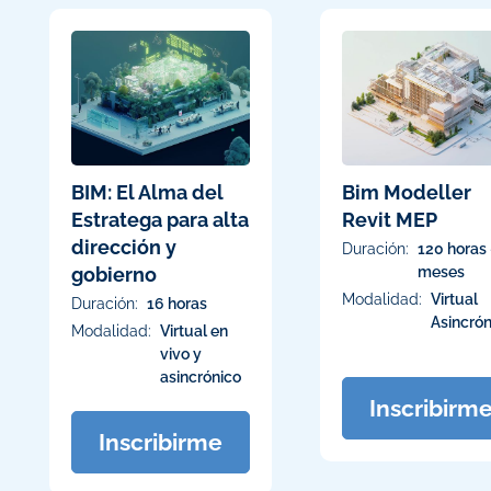
BIM: El Alma del
Bim Modeller
Estratega para alta
Revit MEP
dirección y
Duración:
120 horas 
gobierno
meses
Modalidad:
Virtual
Duración:
16 horas
Asincrón
Modalidad:
Virtual en
vivo y
asincrónico
Inscribirm
Inscribirme