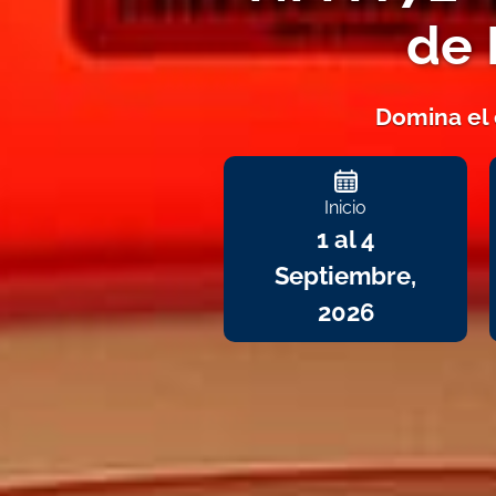
de 
Domina el 
Inicio
1 al 4
Septiembre,
2026