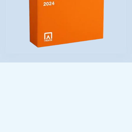
Este curso virtual en vivo es su puerta de
acceso a la autoridad técnica en el manejo
de riesgos de alto impacto. La
NFPA 30
no
es solo una guía; es el código fundacional
que
OSHA
y las autoridades estatales
adoptan como ley, y dominarlo lo convierte
en el profesional indispensable para
diseñar, auditar y operar instalaciones