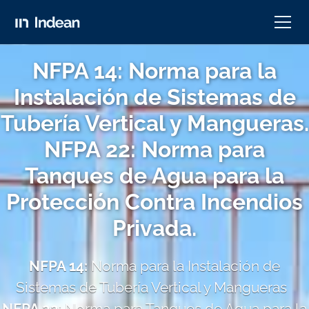
NFPA 14: Norma para la
Instalación de Sistemas de
Tubería Vertical y Mangueras.
NFPA 22: Norma para
Tanques de Agua para la
Protección Contra Incendios
Privada.
NFPA 14:
Norma para la Instalación de
Sistemas de Tubería Vertical y Mangueras
NFPA 22
: Norma para Tanques de Agua para la