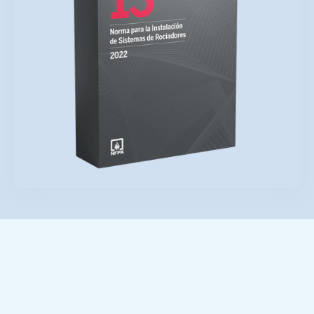
Domine la instalación de sistemas de
rociadores automáticos con criterio experto
y aplicabilidad inmediata. Este curso virtual
en vivo está diseñado para transformar
normas en competencia.