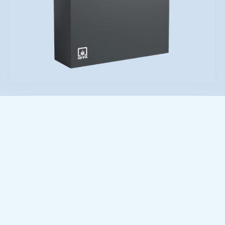
Domina la aplicación práctica de la
NFPA
10:
aprende a seleccionar, ubicar,
inspeccionar y mantener extintores
portátiles con criterios técnicos que
garantizan protección real. Un curso virtual
en vivo, diseñado para fortalecer la
seguridad de tu empresa y asegurar el
cumplimiento normativo en cualquier tipo
de instalación.